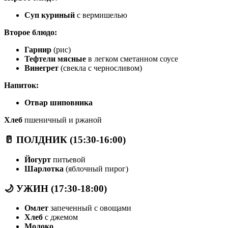
Суп куриный
с вермишелью
Второе блюдо:
Гарнир
(рис)
Тефтели мясные
в легком сметанном соусе
Винегрет
(свекла с черносливом)
Напиток:
Отвар шиповника
Хлеб
пшеничный и ржаной
🥛 ПОЛДНИК (15:30-16:00)
Йогурт
питьевой
Шарлотка
(яблочный пирог)
🌙 УЖИН (17:30-18:00)
Омлет
запеченный с овощами
Хлеб
с джемом
Молоко