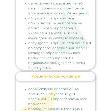
делегирует представителей
педагогического коллектива в
Управляющий совет Учреждения;
обсуждает и принимает
образовательные программы
дошкольного образования
Учреждения (учебный план,
календарный учебный график);
обсуждает и принимает решения
по вопросам содержания, форм и
методов образовательного
процесса, планирования
педагогической деятельности
Учреждения;
оказывает содействие
Родительский комитет
деятельности педагогических
объединений.
содействует обеспечению
оптимальных условий для
организации образовательного
процесса;
проводит разъяснительную и