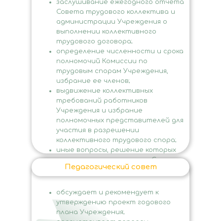
заслушивание ежегодного отчета
Совета трудового коллектива и
администрации Учреждения о
выполнении коллективного
трудового договора;
определение численности и срока
полномочий Комиссии по
трудовым спорам Учреждения,
избрание ее членов;
выдвижение коллективных
требований работников
Учреждения и избрание
полномочных представителей для
участия в разрешении
коллективного трудового спора;
иные вопросы, решение которых
отнесено к компетенции Совета
Педагогический совет
трудового коллектива в
соответствии с действующим
законодательством.
обсуждает и рекомендует к
утверждению проект годового
плана Учреждения;