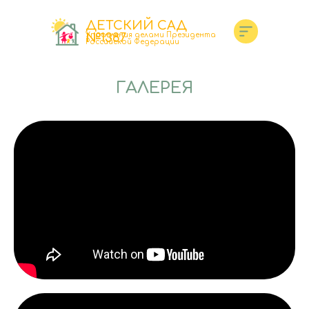
ДЕТСКИЙ САД
№1387
Управления делами Президента
Российской Федерации
ГАЛЕРЕЯ
+7(495)681-77-54
FGDOU1387@MAIL.RU