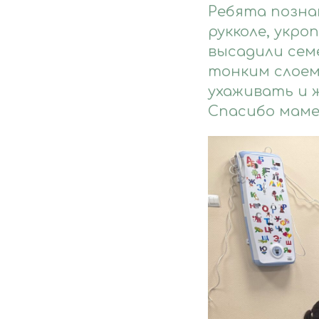
Ребята позна
рукколе, укро
высадили семе
тонким слоем
ухаживать и 
Спасибо маме