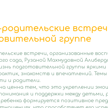
-родительские встреч
овительной группе
ельские встречи, организованные вос
ого сада, Рузаной Махмудовной Алиберд
изнь подготовительной группы яркими
рактик, знакомств и впечатлений. Темы
и и родители.
ча ценна тем, что это укреплении эмо
опонимания и поддержки между детьми,
У ребенка формируется позитивное пре
 отношениях, что способствует его усп