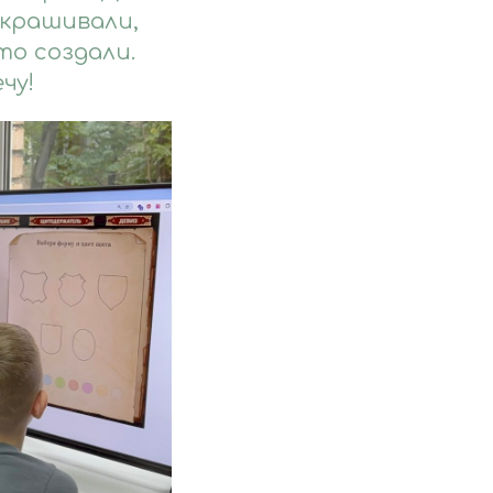
скрашивали,
то создали.
чу!