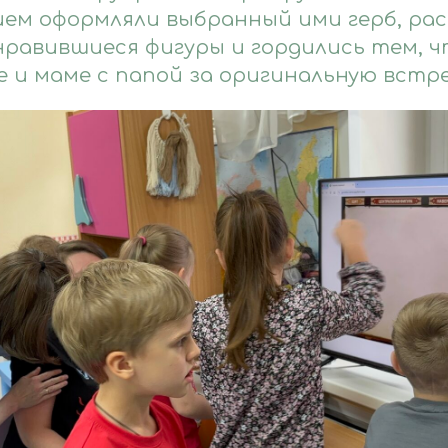
ием оформляли выбранный ими герб, ра
нравившиеся фигуры и гордились тем, ч
 и маме с папой за оригинальную встре