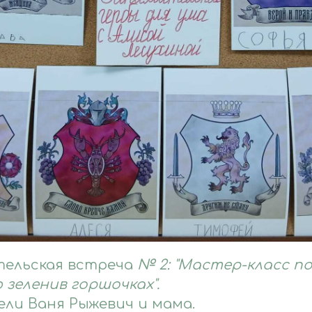
ельская встреча
№ 2: "Мастер-класс п
зеленив горшочках".
ели Ваня Рыжевич и мама.