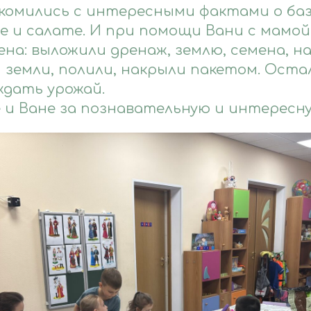
комились с интересными фактами о баз
пе и салате. И при помощи Вани с мамо
на: выложили дренаж, землю, семена, н
 земли, полили, накрыли пакетом. Оста
ждать урожай.
 и Ване за познавательную и интересну