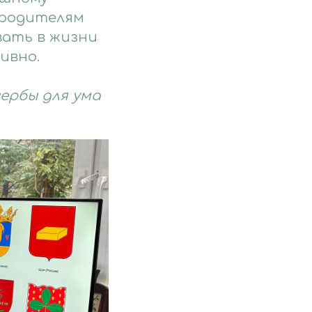
 родителям
вать в жизни
ивно.
ербы для ума