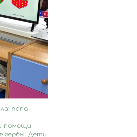
ла: папа
ри помощи
е гербы. Дети