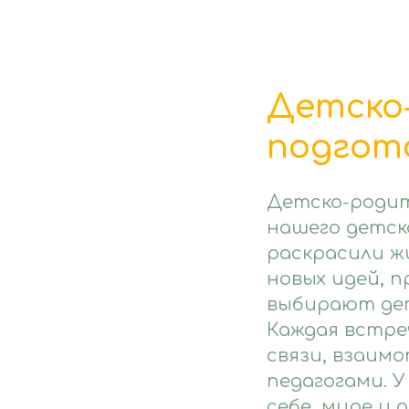
Детско
подгот
Детско-родит
нашего детск
раскрасили ж
новых идей, п
выбирают дет
Каждая встре
связи, взаим
педагогами. 
себе, мире и