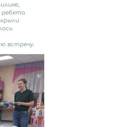
илике,
й ребята
акрыли
лось
ю встречу.