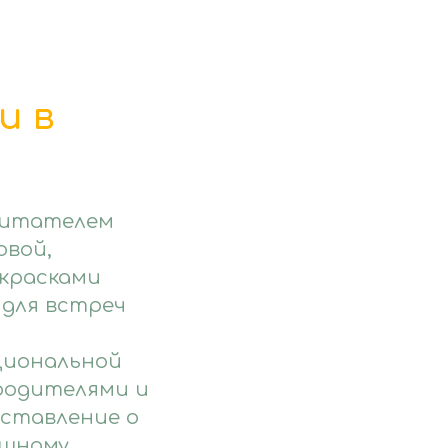
и в
питателем
овой,
 красками
 для встреч
циональной
 родителями и
дставление о
ешному