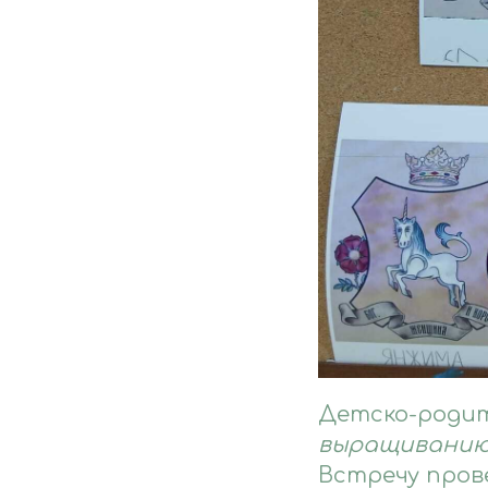
Детско-родит
выращиванию 
Встречу пров