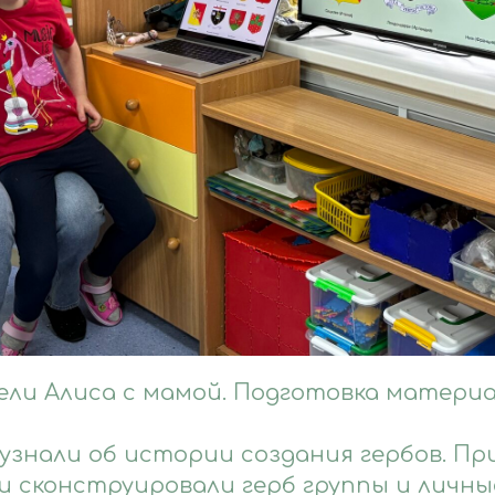
ели Алиса с мамой. Подготовка материа
узнали об истории создания гербов. П
и сконструировали герб группы и личны